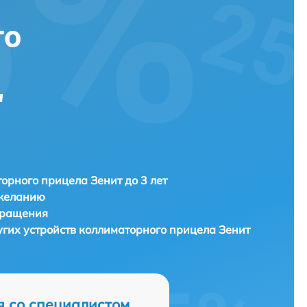
го
"
орного прицела Зенит до 3 лет
 желанию
бращения
угих устройств коллиматорного прицела
Зенит
я со специалистом