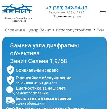
+7 (383) 242-94-13
Ежедневно с 9:00 до 21:00
Позвонить
мне утром
Сервисный центр Зенит
в
Новосибирске
Сервисный центр Зенит
Каталог устройств
Ремон
Замена узла диафрагмы
объектива
Зенит Селена 1,9/58
Официальный сервис
Гарантийное обслуживание
объектива Зенит до 3 лет
Диагностика за наш счет,
ремонт по желанию
Бесплатный выезд курьера
в день обращения
Замена узла диафрагмы объектива