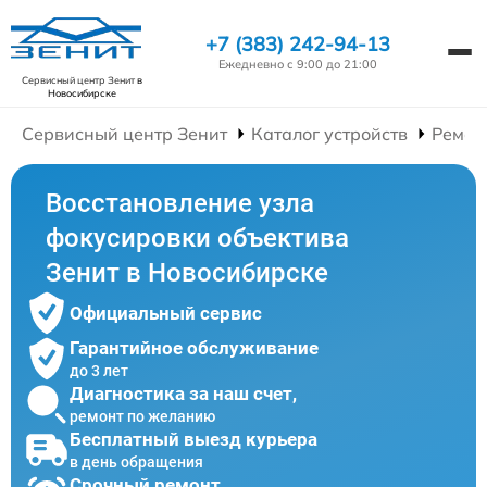
+7 (383) 242-94-13
Ежедневно с 9:00 до 21:00
Сервисный центр Зенит
в
Новосибирске
Сервисный центр Зенит
Каталог устройств
Ремон
Восстановление узла
фокусировки объектива
Зенит в Новосибирске
Официальный сервис
Гарантийное обслуживание
до 3 лет
Диагностика за наш счет,
ремонт по желанию
Бесплатный выезд курьера
в день обращения
Срочный ремонт