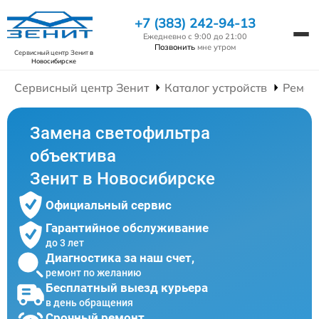
+7 (383) 242-94-13
Ежедневно с 9:00 до 21:00
Позвонить
мне утром
Сервисный центр Зенит
в
Новосибирске
Сервисный центр Зенит
Каталог устройств
Ремон
Замена светофильтра
объектива
Зенит в Новосибирске
Официальный сервис
Гарантийное обслуживание
до 3 лет
Диагностика за наш счет,
ремонт по желанию
Бесплатный выезд курьера
в день обращения
Срочный ремонт