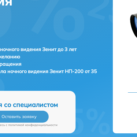
ия
ночного видения Зенит до 3 лет
 желанию
бращения
ла ночного видения
Зенит НП-200 от 35
я со специалистом
Оставить заявку
есь c
политикой конфиденциальности