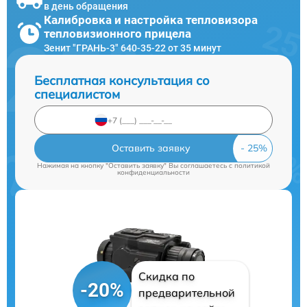
в день обращения
Калибровка и настройка тепловизора
тепловизионного прицела
Зенит "ГРАНЬ-3" 640-35-22 от 35 минут
Бесплатная консультация со
специалистом
Оставить заявку
Нажимая на кнопку "Оставить заявку" Вы соглашаетесь c
политикой
конфиденциальности
Скидка по
-20%
предварительной