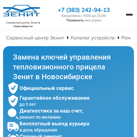
+7 (383) 242-94-13
Ежедневно с 9:00 до 21:00
Позвонить
мне утром
Сервисный центр Зенит
в
Новосибирске
Сервисный центр Зенит
Каталог устройств
Ремон
Замена ключей управления
тепловизионного прицела
Зенит в Новосибирске
Официальный сервис
Гарантийное обслуживание
до 3 лет
Диагностика за наш счет,
ремонт по желанию
Бесплатный выезд курьера
в день обращения
Срочный ремонт